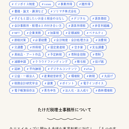
インボイス制度
news
事業所得
雑所得
書籍・論文・講演など
ソリマチ株式会社
子どもと話したいお金と税金のはなし
デジタル
源泉徴収
会計事務所・税理士との付き合い方
源泉所得税
非営利組織
NFT
企業実務
加算税
定額減税
ペナルティ
節税対策
必要経費
会計制度・会計処理方法
消費税
交通費
所得税
固定資産税
空き家
支払調書
美術品・アート作品
予定納税
寄附金控除
寄附
減額申請
クラウドファンディング
贈与税
投げ銭
延納
平均課税
デジタルコンテンツ
eTax
公益・一般法人
産業経営研究
環境税
納税
丸投げ
税務会計研究学会
副業
ポイント
電子インボイス
電子帳簿保存法
青色申告
法人化・法人成り
森林環境税
たけだ税理士事務所について
クリエイティブに関わる多様な事業形態に対応し、「５つの支