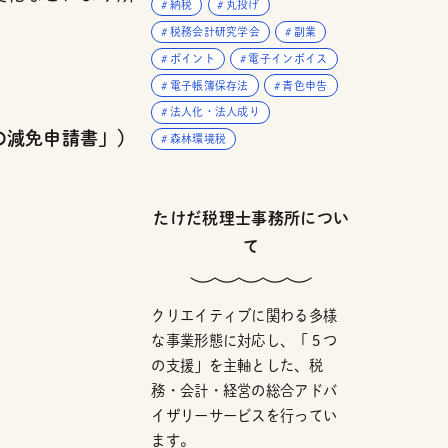
納税
丸投げ
税務会計研究学会
副業
ポイント
電子インボイス
電子帳簿保存法
青色申告
法人化・法人成り
の減免申請書」）
森林環境税
たけだ税理士事務所につい
て
クリエイティブに関わる多様
な事業形態に対応し、「５つ
の支援」を主軸とした、税
務・会計・経営の総合アドバ
イザリーサービスを行ってい
ます。