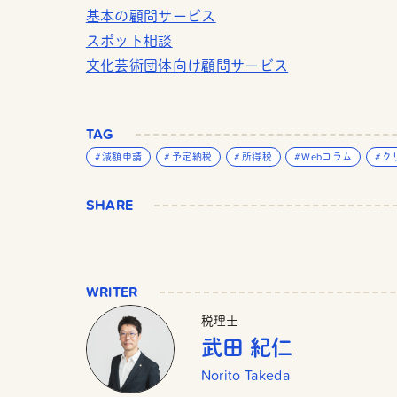
基本の顧問サービス
スポット相談
文化芸術団体向け顧問サービス
TAG
減額申請
予定納税
所得税
Webコラム
ク
SHARE
WRITER
税理士
武田 紀仁
Norito Takeda