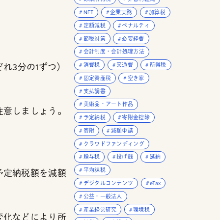
NFT
企業実務
加算税
定額減税
ペナルティ
節税対策
必要経費
会計制度・会計処理方法
消費税
交通費
所得税
ぞれ3分の1ずつ）
固定資産税
空き家
支払調書
美術品・アート作品
注意しましょう。
予定納税
寄附金控除
寄附
減額申請
クラウドファンディング
贈与税
投げ銭
延納
平均課税
予定納税額を減額
デジタルコンテンツ
eTax
公益・一般法人
産業経営研究
環境税
変化などにより所