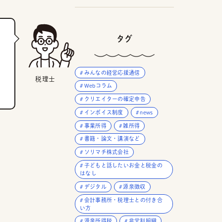
タグ
みんなの経営応援通信
税理士
Webコラム
クリエイターの確定申告
インボイス制度
news
事業所得
雑所得
書籍・論文・講演など
ソリマチ株式会社
子どもと話したいお金と税金の
はなし
デジタル
源泉徴収
。
会計事務所・税理士との付き合
い方
源泉所得税
非営利組織