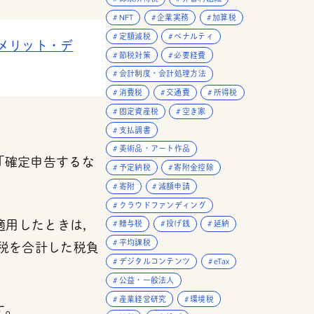
NFT
企業実務
加算税
定額減税
ペナルティ
メリット・デ
節税対策
必要経費
会計制度・会計処理方法
消費税
交通費
所得税
固定資産税
空き家
支払調書
美術品・アート作品
「確定申告するな
予定納税
寄附金控除
寄附
減額申請
クラウドファンディング
適用したときは，
贈与税
投げ銭
延納
平均課税
業税を合計した税負
デジタルコンテンツ
eTax
公益・一般法人
産業経営研究
環境税
す。