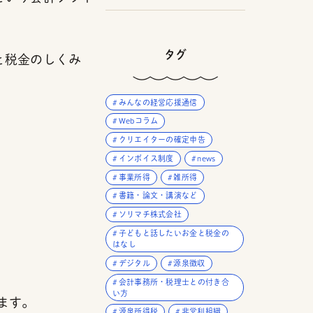
タグ
と税金のしくみ
みんなの経営応援通信
Webコラム
クリエイターの確定申告
インボイス制度
news
事業所得
雑所得
書籍・論文・講演など
ソリマチ株式会社
子どもと話したいお金と税金の
はなし
デジタル
源泉徴収
会計事務所・税理士との付き合
い方
ます。
源泉所得税
非営利組織