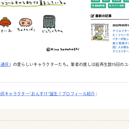
援通信
」の愛らしいキャラクターたち。筆者の推しは総再生数15回の
信キャラクター”おんすけ”誕生！プロフィール紹介
」