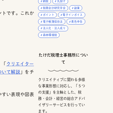
納税
丸投げ
税務会計研究学会
副業
ントです。これか
ポイント
電子インボイス
電子帳簿保存法
青色申告
法人化・法人成り
森林環境税
たけだ税理士事務所につい
て
、「
クリエイター
ついて解説
」をチ
クリエイティブに関わる多様
な事業形態に対応し、「５つ
の支援」を主軸とした、税
やすい表現や図表
務・会計・経営の総合アドバ
イザリーサービスを行ってい
ます。