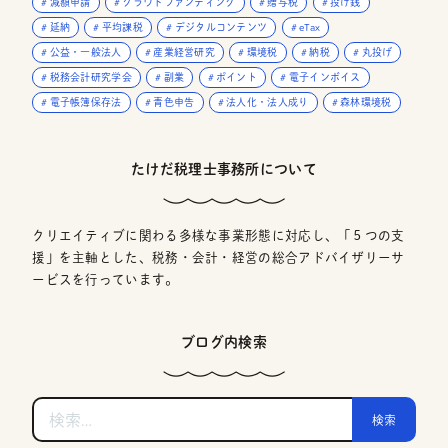
減額申請
クラウドファンディング
贈与税
投げ銭
延納
平均課税
デジタルコンテンツ
eTax
公益・一般法人
産業経営研究
環境税
納税
丸投げ
税務会計研究学会
副業
ポイント
電子インボイス
電子帳簿保存法
青色申告
法人化・法人成り
森林環境税
たけだ税理士事務所について
クリエイティブに関わる多様な事業形態に対応し、「５つの支
援」を主軸とした、税務・会計・経営の総合アドバイザリーサ
ービスを行っています。
ブログ内検索
検
索: