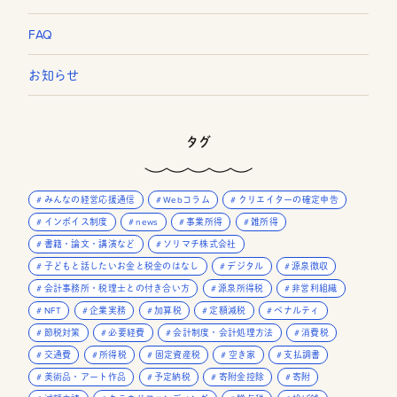
FAQ
お知らせ
タグ
みんなの経営応援通信
Webコラム
クリエイターの確定申告
インボイス制度
news
事業所得
雑所得
書籍・論文・講演など
ソリマチ株式会社
子どもと話したいお金と税金のはなし
デジタル
源泉徴収
会計事務所・税理士との付き合い方
源泉所得税
非営利組織
NFT
企業実務
加算税
定額減税
ペナルティ
節税対策
必要経費
会計制度・会計処理方法
消費税
交通費
所得税
固定資産税
空き家
支払調書
美術品・アート作品
予定納税
寄附金控除
寄附